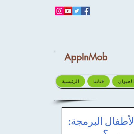
AppInMob
الحيوان
قناتنا
الرئيسية
لأطفال البرمجة: