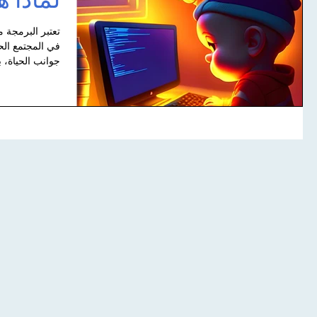
لماذا 
تعتبر البرمجة م
في المجتمع الح
جوانب الحياة، بد
New Releasr Learni
لقاء مؤسس كتكوتي مع
ackOn
the A
موقع شوف shof.co.il