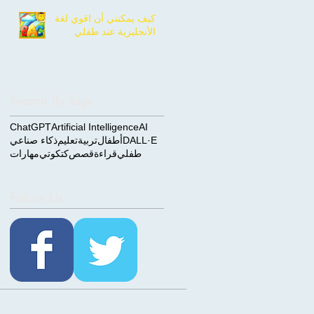
كيف يمكنني أن اقوي لغة
الأنجليزية عند طفلي
Search By Tags
ChatGPT
Artificial Intelligence
AI
DALL·E
أطفال
تربية
تعليم
ذكاء صناعي
طفلي
قراءة
قصص
كتكوتي
مهارات
Follow Us