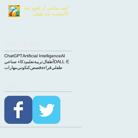
كيف يمكنني أن اقوي لغة
الأنجليزية عند طفلي
Search By Tags
ChatGPT
Artificial Intelligence
AI
DALL·E
أطفال
تربية
تعليم
ذكاء صناعي
طفلي
قراءة
قصص
كتكوتي
مهارات
Follow Us