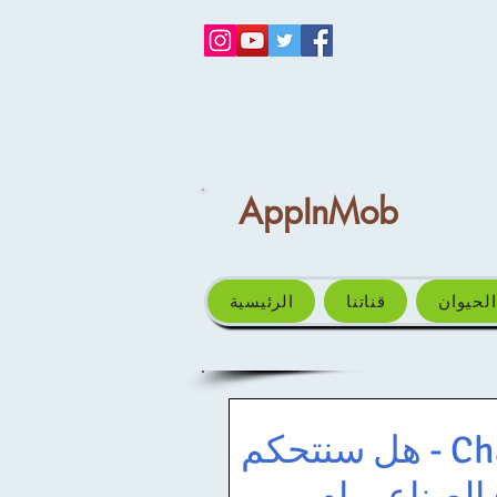
AppInMob
الحيوان
قناتنا
الرئيسية
ChatGPT - هل سنتحكم