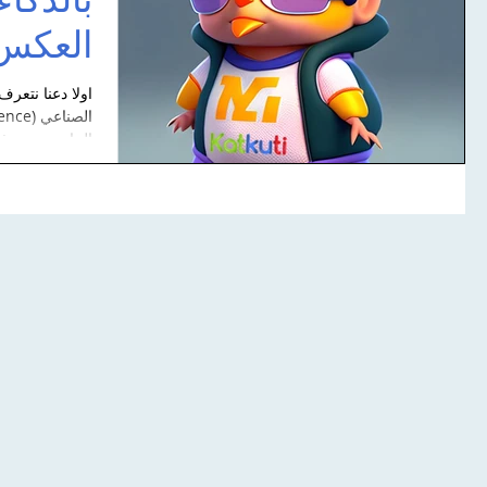
بالذكاء
العكس
اولا دعنا نتعرف
New Releasr Learni
لقاء مؤسس كتكوتي مع
ackOn
الحاسوبية يهدف
the A
موقع شوف shof.co.il