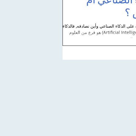
 الصناعي ام
 ؟
 على الذكاء الصناعي وأين نصادفه, فالذكاء
h التخنيون
لوّنوا معنا يا اطفال
افت
الصناعي (Artificial Intelligence) هو فرع من العلوم
 إلى تصميم...
للم