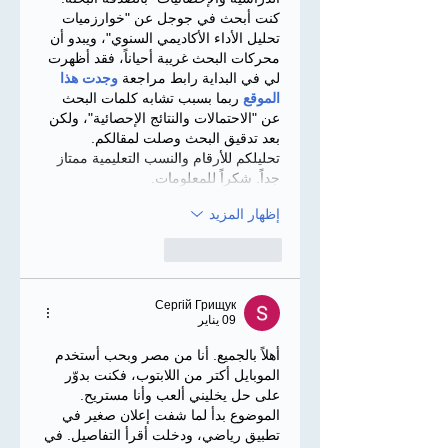
كنت أبحث في جوجل عن "خوارزميات 
تحليل الأداء الأكاديمي السنوي"، ويبدو أن 
محركات البحث غريبة أحياناً، فقد أظهرت 
لي في البداية رابط مراجعة 
وجدت هذا 
الموقع
 ربما بسبب تشابه كلمات البحث 
عن "الاحتمالات والنتائج الإحصائية"، ولكن 
بعد تدقيق البحث وصلت لمقالكم. 
تحليلكم للأرقام والنسب التعليمية ممتاز 
جداً. شكراً للمعلومات.
إظهار المزيد
إعجاب
رد
Сергій Грищук
09 يناير
أهلاً بالجميع. أنا من مصر وبحب أستخدم 
الموبايل أكتر من اللابتوب، فكنت بدوّر 
على حل يخليني ألعب وأنا مستريح. 
الموضوع بدأ لما شفت إعلان صغير في 
تطبيق رياضي، ودخلت أقرأ التفاصيل. في 