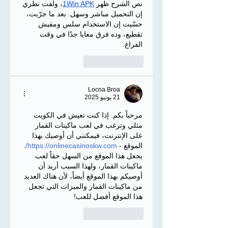
نص الشرح ظهر 
1Win APK
، ولفت نظري 
إن التحميل مباشر وسهل. بعد ما جرّبت، 
حسّيت إن الاستخدام سلس ومفيش 
تقطيع، وده فرق معايا جدًا في وقت 
الفراغ.
إعجاب
رد
Locna Broa
21 يونيو 2025
مرحباً بكم. إذا كنت تعيش في الكويت 
مثلي وترغب في لعب ماكينات القمار 
على الإنترنت، فيمكنني أن أوصيك بهذا 
الموقع - 
https://onlinecasinoskw.com/
. 
يجعل هذا الموقع من السهل حقاً لعب 
ماكينات القمار، ولهذا السبب أريد أن 
أوصيكم بهذا الموقع أيضاً، لأن هناك العديد 
من ماكينات القمار والميزات التي تجعل 
هذا الموقع أفضل للعب!
إعجاب
رد