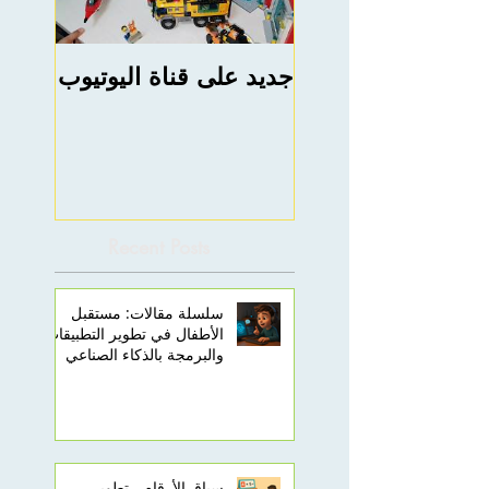
جديد على قناة اليوتيوب
rning
e ABC
Recent Posts
سلسلة مقالات: مستقبل
الأطفال في تطوير التطبيقات
والبرمجة بالذكاء الصناعي
سباق الأرقام - تطوير