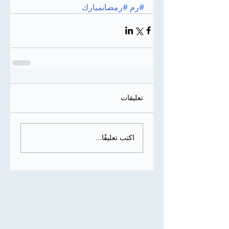
#رم
#رمضانمبارك
تعليقات
اكتب تعليقًا...