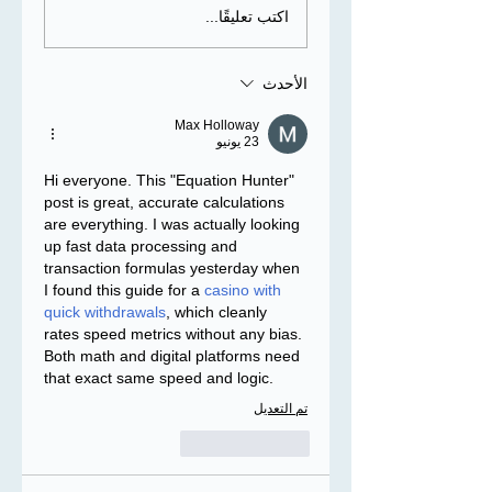
اكتب تعليقًا...
الأحدث
Max Holloway
23 يونيو
Hi everyone. This "Equation Hunter" 
post is great, accurate calculations 
are everything. I was actually looking 
up fast data processing and 
transaction formulas yesterday when 
I found this guide for a 
casino with 
quick withdrawals
, which cleanly 
rates speed metrics without any bias. 
Both math and digital platforms need 
that exact same speed and logic.
تم التعديل
إعجاب
رد