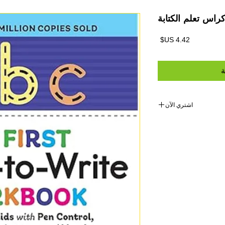
راس تعلم الكتابة
السعر
ة
اشتري الآن
https://amzn.to/3TkXoy6