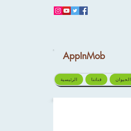
AppInMob
الحيوان
قناتنا
الرئيسية