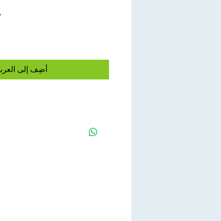
ك
أضِف إلى العرب