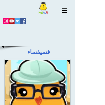
فسيفساء